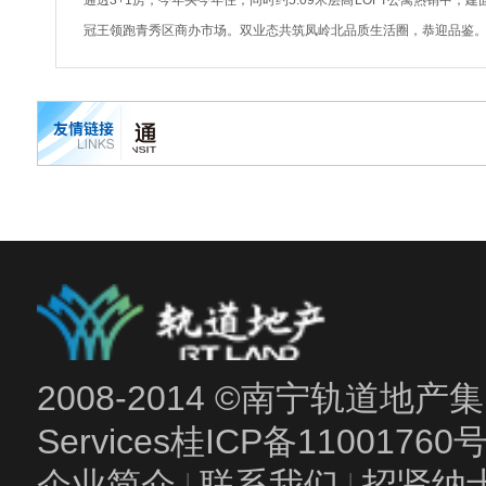
通透3+1房，今年买今年住；同时约5.09米层高LOFT公寓热销中，建
冠王领跑青秀区商办市场。双业态共筑凤岭北品质生活圈，恭迎品鉴。VIP Lin
2008-2014 ©南宁轨道地产集团
Services
桂ICP备11001760
企业简介
|
联系我们
|
招贤纳