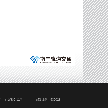
心1#楼9-11层
邮政编码：530028