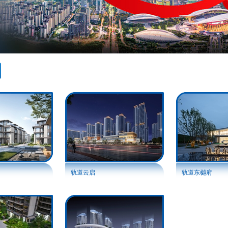
轨道云启
轨道东樾府